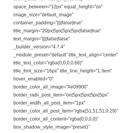
space_between=”12px” equal_height=”on”
image_size=”default_image”
container_padding=”||||false|true”
title_margin=”20px|5px|5px|5px|false|true”
text_margin=”||||false|false”
_builder_version=”4.7.4″
_module_preset=”default” title_text_align=”center”
title_text_color=”rgba(0,0,0,0.66)”
title_font_size=”16px” title_line_height=”1.3em”
hover_enabled=”0″
border_color_all_image=”#e09900″
border_radii_post_item=”on|5px|5px|5px|5px”
border_width_all_post_item=”1px”
border_color_all_post_item=”rgba(51,51,51,0.29)”
border_color_all_content=”rgba(0,0,0,0)”
box_shadow_style_image=”preset1″