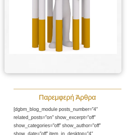
Παρεμφερή Άρθρα
[dgbm_blog_module posts_number=”4″
related_posts=”on” show_excerpt=”off”
show_categories=”off” show_author=”off”
show_date=”off” item_in_desktop=”4″