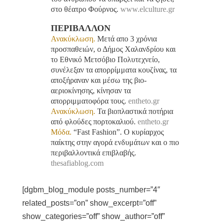
στο θέατρο Φούρνος.
www.elculture.gr
ΠΕΡΙΒΑΛΛΟΝ
Ανακύκλωση.
Μετά απο 3 χρόνια
προσπαθειών, ο Δήμος Χαλανδρίου και
το Εθνικό Μετσόβιο Πολυτεχνείο,
συνέλεξαν τα απορρίμματα κουζίνας, τα
αποξήραναν και μέσω της βιο-
αεριοκίνησης, κίνησαν τα
απορριμματοφόρα τους.
entheto.gr
Ανακύκλωση.
Τα βιοπλαστικά ποτήρια
από φλούδες πορτοκαλιού.
entheto.gr
Μόδα.
“Fast Fashion”. Ο κυρίαρχος
παίκτης στην αγορά ενδυμάτων και ο πιο
περιβαλλοντικά επιβλαβής.
thesafiablog.com
[dgbm_blog_module posts_number=”4″
related_posts=”on” show_excerpt=”off”
show_categories=”off” show_author=”off”