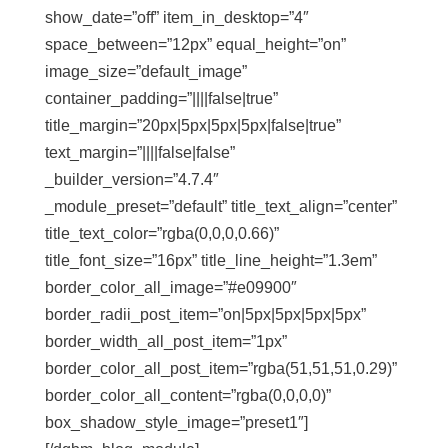
show_date=”off” item_in_desktop=”4″
space_between=”12px” equal_height=”on”
image_size=”default_image”
container_padding=”||||false|true”
title_margin=”20px|5px|5px|5px|false|true”
text_margin=”||||false|false”
_builder_version=”4.7.4″
_module_preset=”default” title_text_align=”center”
title_text_color=”rgba(0,0,0,0.66)”
title_font_size=”16px” title_line_height=”1.3em”
border_color_all_image=”#e09900″
border_radii_post_item=”on|5px|5px|5px|5px”
border_width_all_post_item=”1px”
border_color_all_post_item=”rgba(51,51,51,0.29)”
border_color_all_content=”rgba(0,0,0,0)”
box_shadow_style_image=”preset1″]