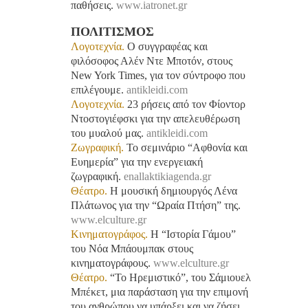
παθήσεις.
www.iatronet.gr
ΠΟΛΙΤΙΣΜΟΣ
Λογοτεχνία.
Ο συγγραφέας και
φιλόσοφος Αλέν Ντε Μποτόν, στους
New York Times, για τον σύντροφο που
επιλέγουμε.
antikleidi.com
Λογοτεχνία.
23 ρήσεις από τον Φίοντορ
Ντοστογιέφσκι για την απελευθέρωση
του μυαλού μας.
antikleidi.com
Ζωγραφική.
Το σεμινάριο “Αφθονία και
Ευημερία” για την ενεργειακή
ζωγραφική.
enallaktikiagenda.gr
Θέατρο.
H μουσική δημιουργός Λένα
Πλάτωνος για την “Ωραία Πτήση” της.
www.elculture.gr
Κινηματογράφος.
Η “Ιστορία Γάμου”
του Νόα Μπάουμπακ στους
κινηματογράφους.
www.elculture.gr
Θέατρο.
“Το Ηρεμιστικό”, του Σάμιουελ
Μπέκετ, μια παράσταση για την επιμονή
του ανθρώπου να υπάρξει και να ζήσει,