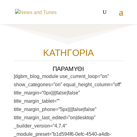
ΚΑΤΗΓΟΡΙΑ
ΠΑΡΑΜΥΘΙ
[dgbm_blog_module use_current_loop=”on”
show_categories=”on” equal_height_column=”off”
title_margin=”0px||||false|false”
title_margin_tablet=””
title_margin_phone=”5px||||false|false”
title_margin_last_edited=”on|desktop”
_builder_version=”4.7.4″
_module_preset=”b1d594f6-0efc-4540-a4db-