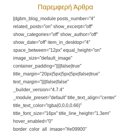
Παρεμφερή Άρθρα
[dgbm_blog_module posts_number=”4″
related_posts=”on” show_excerpt=”off”
show_categories=”off” show_author=”off”
show_date=”off” item_in_desktop=”4″
space_between=”12px” equal_height=”on”
image_size=”default_image”
container_padding=”||||false|true”
title_margin=”20px|5px|5px|5px|false|true”
text_margin=”||||false|false”
_builder_version=”4.7.4″
_module_preset=”default” title_text_align=”center”
title_text_color=”rgba(0,0,0,0.66)”
title_font_size=”16px” title_line_height=”1.3em”
hover_enabled=”0″
border_color_all_image=”#e09900″