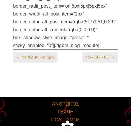
border_radii_post_item=”on|5px|5px|5px|5px”
border_width_all_post_item=”1px”
border_color_all_post_item=”rgba(51,51,51,0.29)”
border_color_all_content=”rgba(0,0,0,0)”
box_shadow_style_image=”preset1″
sticky_enabled=”0″][/dgbm_blog_module]
←
Νοιάζομαι και δρω
4G - 5G - 6G
→
ΑΝΘΡΩΠΟΣ
ΤΕΧΝΗ
ΠΟΛΙΤΙΣΜΟΣ