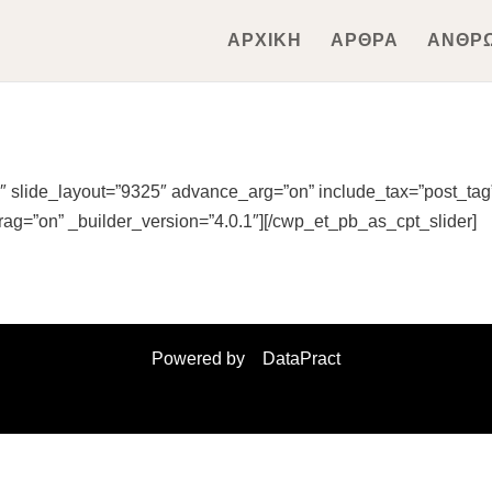
ΑΡΧΙΚΗ
ΑΡΘΡΑ
ΑΝΘΡ
 slide_layout=”9325″ advance_arg=”on” include_tax=”post_tag
rag=”on” _builder_version=”4.0.1″][/cwp_et_pb_as_cpt_slider]
Powered by
DataPract