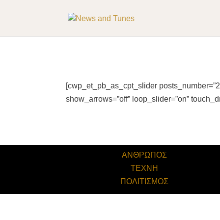
[cwp_et_pb_as_cpt_slider posts_number=”2″
show_arrows=”off” loop_slider=”on” touch_d
ΑΝΘΡΩΠΟΣ
ΤΕΧΝΗ
ΠΟΛΙΤΙΣΜΟΣ