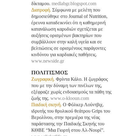
δίκταμου.
medlabgr.blogspot.com
Διατροφή.
Σύμφωνα με μελέτη που
δημοσιεύθηκε στο Journal of Nutrition,
έρευνα καταδεικνύει ότι η καθημερινή
κατανάλωση καρυδιών σχετίζεται με
αυξήσεις ορισμένων βακτηρίων που
συμβάλλουν στην καλή υγεία και σε
βελτιώσεις σε ορισμένους παράγοντες
κινδύνου για καρδιακές παθήσεις.
www.newside.gr
ΠΟΛΙΤΙΣΜΟΣ
Ζωγραφική.
Φρίντα Κάλο. Η ζωγράφος
που με την δύναμη των πινέλων της,
εξέφραζε χωρίς ενδοιασμούς τα πάθη της
ζωής της.
www.o-klooun.com
Παιδική σκηνή.
Ο Φόλκερ Λούντβιχ,
ιδρυτής του θρυλικού θεάτρου Grips του
Βερολίνου, στην πρεμιέρα της νέας
παράστασης την Παιδικής Σκηνής του
ΚΘΒΕ “Μια Γιορτή στου Αλ-Νουρί”.