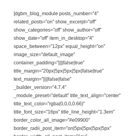
[dgbm_blog_module posts_number=”4″
related_posts=”on” show_excerpt=”off”
show_categories=”off” show_author=”off”
show_date=”off” item_in_desktop=”4″
space_between=”12px” equal_height=”on”
image_size=”default_image”
container_padding=”||||false|true”
title_margin=”20px|5px|5px|5px|false|true”
text_margin=”||||false|false”
_builder_version=”4.7.4″
_module_preset=”default” title_text_align=”center”
title_text_color=”rgba(0,0,0,0.66)”
title_font_size=”16px” title_line_height=”1.3em”
border_color_all_image=”#e09900″
border_radii_post_item=”on|5px|5px|5px|5px”