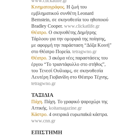
www.clickatlife.gr
Κινηματογράφος.
Η ζωή του
εμβληματικού συνθέτη Leonard
Bernstein, σε σκηνοθεσία του ηθοποιού
Bradley Cooper.
www.clickatlife.gr
Θέατρο.
O σκηνοθέτης Δημήτρης
Τάρλοου για την ομορφιά της ποίησης,
με αφορμή την παράσταση “Δόξα Κοινή”
στο Θέατρο Πορεία.
tetragwno.gr
Θέατρο.
3 ακόμα νέες παραστάσεις του
έργου “Το τριαντάφυλλο στο στήθος”,
του Τενεσί Ουίλιαμς, σε σκηνοθεσία
Λευτέρη Γιοβανίδη στο Θέατρο Τέχνης.
tetragwno.gr
ΤΑΞΙΔΙΑ
Πάχη.
Πάχη. Το γραφικό ψαροχώρι της
Αττικής.
koitamagazine.gr
Κάστρο.
4 ονειρικά ευρωπαϊκά κάστρα.
www.cnn.gr
ΕΠΙΣΤΗΜΗ