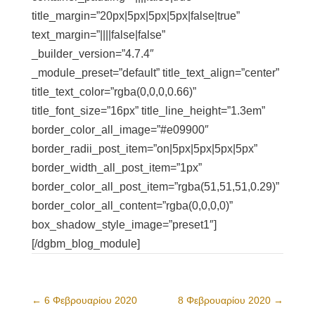
title_margin=”20px|5px|5px|5px|false|true”
text_margin=”||||false|false”
_builder_version=”4.7.4″
_module_preset=”default” title_text_align=”center”
title_text_color=”rgba(0,0,0,0.66)”
title_font_size=”16px” title_line_height=”1.3em”
border_color_all_image=”#e09900″
border_radii_post_item=”on|5px|5px|5px|5px”
border_width_all_post_item=”1px”
border_color_all_post_item=”rgba(51,51,51,0.29)”
border_color_all_content=”rgba(0,0,0,0)”
box_shadow_style_image=”preset1″]
[/dgbm_blog_module]
←
6 Φεβρουαρίου 2020
8 Φεβρουαρίου 2020
→