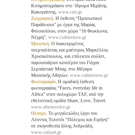
Κινηματογράφου στο ‘Ιδρυμα Μιχάλης
Κακογιάννης.
www.cnn.gr
Ζωγραφική.
Η έκθεση “Προσωπικοί
Παράδεισοι” με έργα της Μαρίας
Φιλοπούλου, στον χώρο “16 Φωκίωνος
Νέγρη”.
www.culturenow.gr
Μουσική.
Ο διακεκριμένος
τσεμπαλίστας και μαέστρος Μαρκέλλος
Χρυσικόπουλος, και επίλεκτοι σολίστ,
παρουσιάζουν κονσέρτα του Γιόχαν
Σεμπάστιαν Μπαχ, στο Μέγαρο
Μουσικής Αθηνών.
www.culturenow.gr
Φωτογραφία.
Η ομαδική έκθεση
φωτογραφίας “Faces, everyday life in
Africa” στον πολυχώρο TAF, από την
εθελοντική ομάδα Share, Love, Travel.
www.athensvoice.gr
Θέατρο.
Το μεγαλειώδες έργο του
Λέοντος Τολστόι “Πόλεμος και Ειρήνη”
σε σκηνοθεσία Ιόλης Ανδρεάδη.
www.catisart.gr