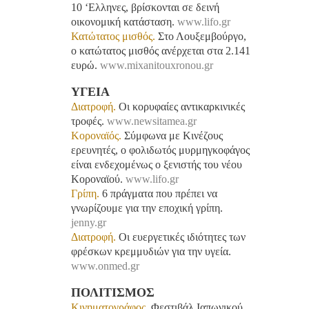
10 ‘Ελληνες, βρίσκονται σε δεινή
οικονομική κατάσταση.
www.lifo.gr
Κατώτατος μισθός.
Στο Λουξεμβούργο,
ο κατώτατος μισθός ανέρχεται στα 2.141
ευρώ.
www.mixanitouxronou.gr
ΥΓΕΙΑ
Διατροφή.
Οι κορυφαίες αντικαρκινικές
τροφές.
www.newsitamea.gr
Κοροναϊός.
Σύμφωνα με Κινέζους
ερευνητές, ο φολιδωτός μυρμηγκοφάγος
είναι ενδεχομένως ο ξενιστής του νέου
Κοροναϊού.
www.lifo.gr
Γρίπη.
6 πράγματα που πρέπει να
γνωρίζουμε για την εποχική γρίπη.
jenny.gr
Διατροφή.
Οι ευεργετικές ιδιότητες των
φρέσκων κρεμμυδιών για την υγεία.
www.onmed.gr
ΠΟΛΙΤΙΣΜΟΣ
Κινηματογράφος.
Φεστιβάλ Ιαπωνικού