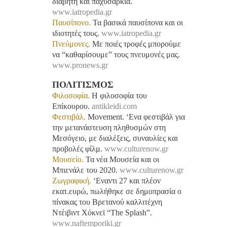
διαβήτη και παχυσαρκία.
www.iatropedia.gr
Παυσίπονο.
Τα βασικά παυσίπονα και οι
ιδιοτητές τους.
www.iatropedia.gr
Πνεύμονες.
Με ποιές τροφές μπορούμε
να “καθαρίσουμε” τους πνευμονές μας.
www.pronews.gr
ΠΟΛΙΤΙΣΜΟΣ
Φιλοσοφία.
Η φιλοσοφία του
Επίκουρου.
antikleidi.com
Φεστιβάλ.
Movement. ‘Ενα φεστιβάλ για
την μετανάστευση πληθυσμών στη
Μεσόγειο, με διαλέξεις, συναυλίες και
προβολές φίλμ.
www.culturenow.gr
Μουσείο.
Τα νέα Μουσεία και οι
Μπιενάλε του 2020.
www.culturenow.gr
Ζωγραφική.
‘Eναντι 27 και πλέον
εκατ.ευρώ, πωλήθηκε σε δημοπρασία ο
πίνακας του Βρετανού καλλιτέχνη
Ντέιβιντ Χόκνεϊ “The Splash”.
www.naftemporiki.gr