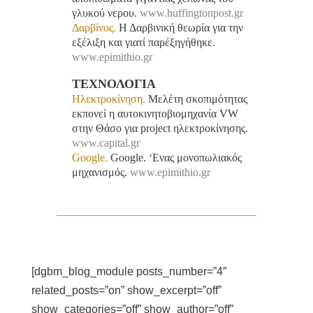
γλυκού νερου.
www.huffingtonpost.gr
Δαρβίνος.
Η Δαρβινική θεωρία για την
εξέλιξη και γιατί παρέξηγήθηκε.
www.epimithio.gr
ΤΕΧΝΟΛΟΓΙΑ
Ηλεκτροκίνηση.
Μελέτη σκοπιμότητας
εκπονεί η αυτοκινητοβιομηχανία VW
στην Θάσο για project ηλεκτροκίνησης.
www.capital.gr
Google.
Google. ‘Ενας μονοπωλιακός
μηχανισμός.
www.epimithio.gr
[dgbm_blog_module posts_number=”4″
related_posts=”on” show_excerpt=”off”
show_categories=”off” show_author=”off”