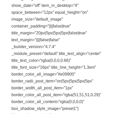
show_date=”off” item_in_desktop=”4″
space_between=”12px” equal_height=”on”
image_size=”default_image”
container_padding=”||||false|true”
title_margin=”20px|5px|5px|5px|false|true”
text_margin=”||||false|false”
_builder_version=”4.7.4″
_module_preset=”default” title_text_align=”center”
title_text_color=”rgba(0,0,0,0.66)”
title_font_size=”16px” title_line_height=”1.3em”
border_color_all_image=”#e09900″
border_radii_post_item=”on|5px|5px|5px|5px”
border_width_all_post_item=”1px”
border_color_all_post_item=”rgba(51,51,51,0.29)”
border_color_all_content=”rgba(0,0,0,0)”
box_shadow_style_image=”preset1″]