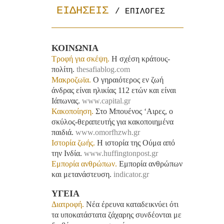
ΕΙΔΗΣΕΙΣ 
/ ΕΠΙΛΟΓΕΣ
ΚΟΙΝΩΝΙΑ
Τροφή για σκέψη.
Η σχέση κράτους-
πολίτη.
thesafiablog.com
Μακροζωϊα.
Ο γηραιότερος εν ζωή
άνδρας είναι ηλικίας 112 ετών και είναι
Ιάπωνας.
www.capital.gr
Κακοποίηση.
Στο Μπουένος ‘Αιρες, ο
σκύλος-θεραπευτής για κακοποιημένα
παιδιά.
www.omorfhzwh.gr
Ιστορία ζωής.
Η ιστορία της Ούμα από
την Ινδία.
www.huffingtonpost.gr
Εμπορία ανθρώπων.
Εμπορία ανθρώπων
και μετανάστευση.
indicator.gr
ΥΓΕΙΑ
Διατροφή.
Νέα έρευνα καταδεικνύει ότι
τα υποκατάστατα ζάχαρης συνδέονται με