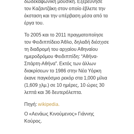
δωδεκαφωνική μουσική. Εξερεύνησε
τον Καζαντζάκη στον οποίο έβλεπε την
έκσταση και την υπέρβαση μέσα από τα
έργα του.
Το 2005 και το 2011 πραγματοποίησε
τον Φειδιππίδειο Άθλο, δηλαδή διέσχισε
τη διαδρομή του αρχαίου Αθηναίου
ημεροδρόμου Φειδιππίδη: “Αθήνα-
Σπάρτη-Αθήνα”. Εκτός των άλλων
διακρίσεων το 1986 στην Νέα Υόρκη
έκανε παγκόσμιο ρεκόρ στα 1,000 μίλια
(1,609 χλμ.) σε 10 ημέρες, 10 ώρες 30
λεπτά και 36 δευτερόλεπτα.
Πηγή:
wikipedia.
Ο «Αενάως Κινούμενος» Γιάννης
Κούρος.