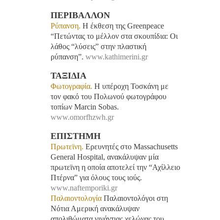
ΠΕΡΙΒΑΛΛΟΝ
Ρύπανση.
Η έκθεση της Greenpeace
“Πετώντας το μέλλον στα σκουπίδια: Οι
λάθος “λύσεις” στην πλαστική
ρύπανση”.
www.kathimerini.gr
ΤΑΞΙΔΙΑ
Φωτογραφία.
Η υπέροχη Τοσκάνη με
τον φακό του Πολωνού φωτογράφου
τοπίων Marcin Sobas.
www.omorfhzwh.gr
ΕΠΙΣΤΗΜΗ
Πρωτεϊνη.
Eρευνητές στο Massachusetts
General Hospital, ανακάλυψαν μία
πρωτεϊνη η οποία αποτελεί την “Αχίλλειο
Πτέρνα” για όλους τους ιούς.
www.naftemporiki.gr
Παλαιοντολογία
Παλαιοντολόγοι στη
Νότια Αμερική ανακάλυψαν
απολιθώματα γιγάντιας χελώνας του