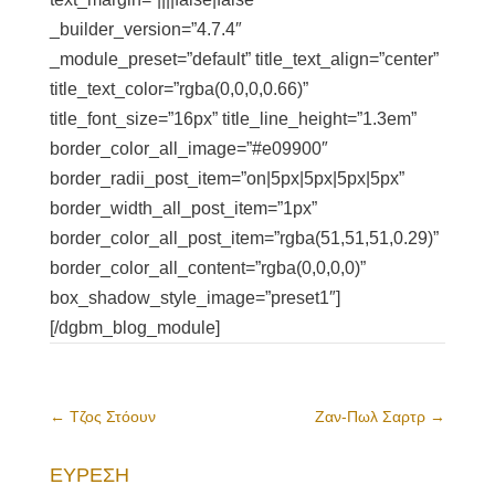
_builder_version=”4.7.4″
_module_preset=”default” title_text_align=”center”
title_text_color=”rgba(0,0,0,0.66)”
title_font_size=”16px” title_line_height=”1.3em”
border_color_all_image=”#e09900″
border_radii_post_item=”on|5px|5px|5px|5px”
border_width_all_post_item=”1px”
border_color_all_post_item=”rgba(51,51,51,0.29)”
border_color_all_content=”rgba(0,0,0,0)”
box_shadow_style_image=”preset1″]
[/dgbm_blog_module]
←
Τζος Στόουν
Ζαν-Πωλ Σαρτρ
→
ΕΥΡΕΣΗ