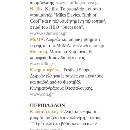
απομόνωσης.
www.huffingtonpost.gr
Netflix.
Netflix. Tο σπουδαίο μουσικό
ντοκιμαντέρ “Miles Davies. Birth of
Cool” και η πολυσυζητημένη τηλεοπτική
σειρά του HBO “Succesion”.
www.kathimerini.gr
ΜοΜΑ.
Δωρεάν και online μαθήματα
τέχνης από το ΜοΜΑ.
www.elculture.gr
Μουσική.
Μονσερά Καμπαγιέ. Η
κορυφαία Ισπανίδα υψίφωνος.
www.klik.gr
Κινηματογράφος.
Festival Scope.
Δωρεάν ελληνικές ταινίες για μεγάλους
και παιδιά από το Φεστιβάλ
Κινηματογράφους Θεσσαλονίκης.
www.cnn.gr
ΠΕΡΙΒΑΛΛΟΝ
Κρυπτοζωολογία.
Ανακαλύφθηκε το
μακρύτερο ζώο στον πλανήτη, μήκους
120 μέτρων στα βάθη των ωκεανών.
www.pronews.gr