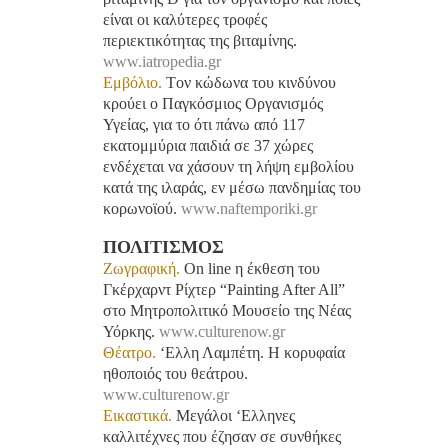
είναι οι καλύτερες τροφές
περιεκτικότητας της βιταμίνης.
www.iatropedia.gr
Εμβόλιο.
Tον κώδωνα του κινδύνου
κρούει ο Παγκόσμιος Οργανισμός
Υγείας, για το ότι πάνω από 117
εκατομμύρια παιδιά σε 37 χώρες
ενδέχεται να χάσουν τη λήψη εμβολίου
κατά της ιλαράς, εν μέσω πανδημίας του
κορωνοϊού.
www.naftemporiki.gr
ΠΟΛΙΤΙΣΜΟΣ
Ζωγραφική.
On line η έκθεση του
Γκέρχαρντ Ρίχτερ “Painting After All”
στο Μητροπολιτικό Μουσείο της Νέας
Υόρκης.
www.culturenow.gr
Θέατρο.
‘Ελλη Λαμπέτη. Η κορυφαία
ηθοποιός του θεάτρου.
www.culturenow.gr
Εικαστικά.
Μεγάλοι ‘Ελληνες
καλλιτέχνες που έζησαν σε συνθήκες