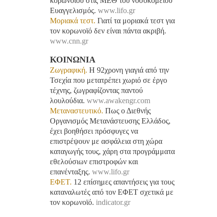
κορωνοϊού στις ΜΕΘ του νοσοκομείου
Ευαγγελισμός.
www.lifo.gr
Μοριακά τεστ.
Γιατί τα μοριακά τεστ για
τον κορωνοϊό δεν είναι πάντα ακριβή.
www.cnn.gr
ΚΟΙΝΩΝΙΑ
Ζωγραφική.
H 92χρονη γιαγιά από την
Τσεχία που μετατρέπει χωριό σε έργο
τέχνης, ζωγραφίζοντας παντού
λουλούδια.
www.awakengr.com
Μεταναστευτικό.
Πως ο Διεθνής
Οργανισμός Μετανάστευσης Ελλάδος,
έχει βοηθήσει πρόσφυγες να
επιστρέψουν με ασφάλεια στη χώρα
καταγωγής τους, χάρη στα προγράμματα
εθελούσιων επιστροφών και
επανένταξης.
www.lifo.gr
ΕΦΕΤ.
12 επίσημες απαντήσεις για τους
καταναλωτές από τον ΕΦΕΤ σχετικά με
τον κορωνοϊό.
indicator.gr