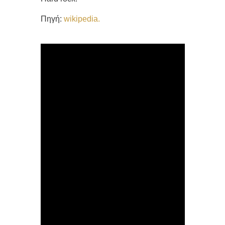
Πηγή:
wikipedia.