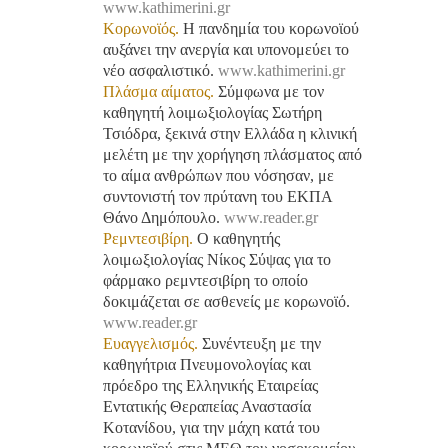
www.kathimerini.gr
Κορωνοϊός.
Η πανδημία του κορωνοϊού
αυξάνει την ανεργία και υπονομεύει το
νέο ασφαλιστικό.
www.kathimerini.gr
Πλάσμα αίματος.
Σύμφωνα με τον
καθηγητή λοιμωξιολογίας Σωτήρη
Τσιόδρα, ξεκινά στην Ελλάδα η κλινική
μελέτη με την χορήγηση πλάσματος από
το αίμα ανθρώπων που νόσησαν, με
συντονιστή τον πρύτανη του ΕΚΠΑ
Θάνο Δημόπουλο.
www.reader.gr
Ρεμντεσιβίρη.
Ο καθηγητής
λοιμωξιολογίας Νίκος Σύψας για το
φάρμακο ρεμντεσιβίρη το οποίο
δοκιμάζεται σε ασθενείς με κορωνοϊό.
www.reader.gr
Ευαγγελισμός.
Συνέντευξη με την
καθηγήτρια Πνευμονολογίας και
πρόεδρο της Ελληνικής Εταιρείας
Εντατικής Θεραπείας Αναστασία
Κοτανίδου, για την μάχη κατά του