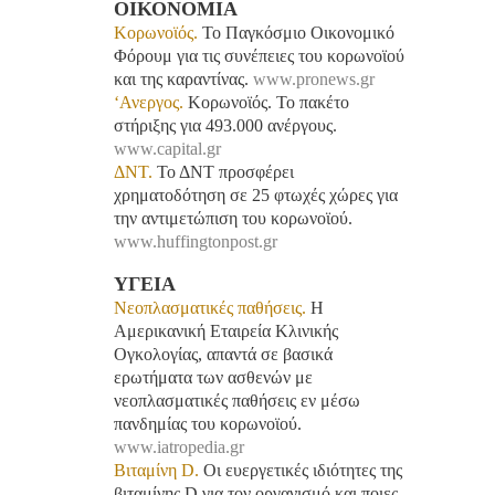
ΟΙΚΟΝΟΜΙΑ
Κορωνοϊός.
Το Παγκόσμιο Οικονομικό
Φόρουμ για τις συνέπειες του κορωνοϊού
και της καραντίνας.
www.pronews.gr
‘Ανεργος.
Κορωνοϊός. Το πακέτο
στήριξης για 493.000 ανέργους.
www.capital.gr
ΔΝΤ.
Το ΔΝΤ προσφέρει
χρηματοδότηση σε 25 φτωχές χώρες για
την αντιμετώπιση του κορωνοϊού.
www.huffingtonpost.gr
ΥΓΕΙΑ
Νεοπλασματικές παθήσεις.
H
Αμερικανική Εταιρεία Κλινικής
Ογκολογίας, απαντά σε βασικά
ερωτήματα των ασθενών με
νεοπλασματικές παθήσεις εν μέσω
πανδημίας του κορωνοϊού.
www.iatropedia.gr
Βιταμίνη D.
Οι ευεργετικές ιδιότητες της
βιταμίνης D για τον οργανισμό και ποιες