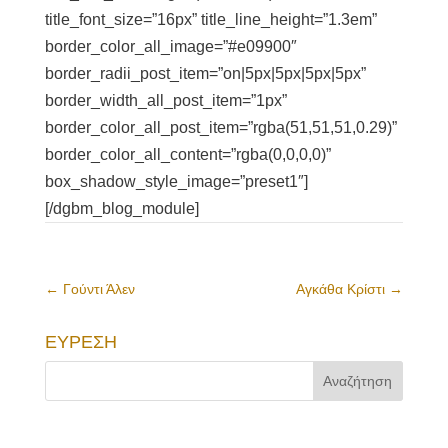
title_font_size=”16px” title_line_height=”1.3em”
border_color_all_image=”#e09900″
border_radii_post_item=”on|5px|5px|5px|5px”
border_width_all_post_item=”1px”
border_color_all_post_item=”rgba(51,51,51,0.29)”
border_color_all_content=”rgba(0,0,0,0)”
box_shadow_style_image=”preset1″]
[/dgbm_blog_module]
←
Γούντι Άλεν
Αγκάθα Κρίστι
→
ΕΥΡΕΣΗ