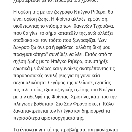
χειροτέρευαν με το πέρασμα του χρόνου.
Η σχέση της με τον ζωγράφο Ντιέγκο Ριβέρα, θα
είναι σχέση ζωής. Η Φρίντα αλλάζει εμφάνιση,
υιοθετώντας το ντύσιμο των ιθαγενών Τεχουάνα,
που θα γίνει το σήμα κατατεθέν της, ενώ αλλάζει
σταδιακά και τον τρόπο που ζωγραφίζει. “Δεν
ζωγραφίζω όνειρα ή εφιάλτες, αλλά τη δική μου
πραγματικότητα” συνήθιζε να λέει. Εκτός από τη
σχέση ζωής με το Ντιέγκο Ριβέρα, συνυπήρξε
ερωτικά με άνδρες και γυναίκες ανατρέποντας τις
παραδοσιακές αντιλήψεις για τη γυναικεία
σεξουαλικότητα. Ο γάμος της τελείωσε, εξαιτίας
της τελευταίας εξωσυζυγικής σχέσης του Ντιέγκο
με την αδελφή της Φρίντας, Χριστίνα, κάτι που την
πλήγωσε βαθύτατα. Στο Σαν Φρανσίσκο, η Κάλο
ξαναπαντρεύεται τον Ντιέγκο και δημιουργεί τα
περισσότερα αριστουργήματά της.
Tα έντονα κινητικά της προβλήματα απεικονίζονται