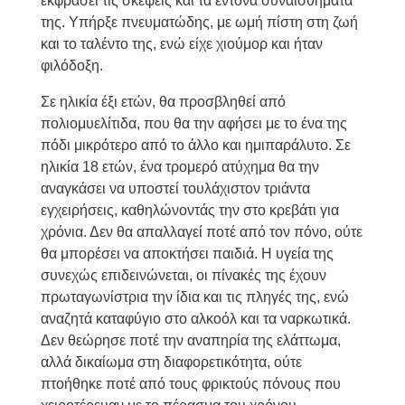
εκφράσει τις σκέψεις και τα έντονα συναισθήματα
της. Υπήρξε πνευματώδης, με ωμή πίστη στη ζωή
και το ταλέντο της, ενώ είχε χιούμορ και ήταν
φιλόδοξη.
Σε ηλικία έξι ετών, θα προσβληθεί από
πολιομυελίτιδα, που θα την αφήσει με το ένα της
πόδι μικρότερο από το άλλο και ημιπαράλυτο. Σε
ηλικία 18 ετών, ένα τρομερό ατύχημα θα την
αναγκάσει να υποστεί τουλάχιστον τριάντα
εγχειρήσεις, καθηλώνοντάς την στο κρεβάτι για
χρόνια. Δεν θα απαλλαγεί ποτέ από τον πόνο, ούτε
θα μπορέσει να αποκτήσει παιδιά. Η υγεία της
συνεχώς επιδεινώνεται, οι πίνακές της έχουν
πρωταγωνίστρια την ίδια και τις πληγές της, ενώ
αναζητά καταφύγιο στο αλκοόλ και τα ναρκωτικά.
Δεν θεώρησε ποτέ την αναπηρία της ελάττωμα,
αλλά δικαίωμα στη διαφορετικότητα, ούτε
πτοήθηκε ποτέ από τους φρικτούς πόνους που