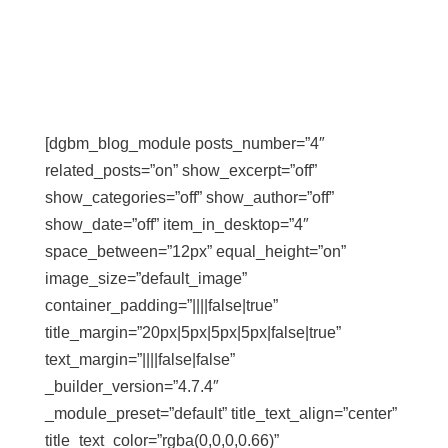
[dgbm_blog_module posts_number=”4″
related_posts=”on” show_excerpt=”off”
show_categories=”off” show_author=”off”
show_date=”off” item_in_desktop=”4″
space_between=”12px” equal_height=”on”
image_size=”default_image”
container_padding=”||||false|true”
title_margin=”20px|5px|5px|5px|false|true”
text_margin=”||||false|false”
_builder_version=”4.7.4″
_module_preset=”default” title_text_align=”center”
title_text_color=”rgba(0,0,0,0.66)”