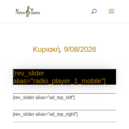
Κυριακή, 9/08/2026
[rev_slider
alias=”radio_player_1_mobile”]
[rev_slider alias=”ad_top_left”]
[rev_slider alias=”ad_top_right”]