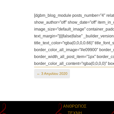
[dgbm_blog_module posts_number=”4″ relate
show_author=”off” show_date=”off” item_in
image_size=”default_image” container_padding
text_margin=”||||false|false” _builder_versio
title_text_color=”rgba(0,0,0,0.66)” title_font
border_color_all_image=”#e09900″ border_r
border_width_all_post_item=”1px” border_co
border_color_all_content=”rgba(0,0,0,0)” 
←
3 Απριλίου 2020
ΑΝΘΡΩΠΟΣ
ΤΕΧΝΗ