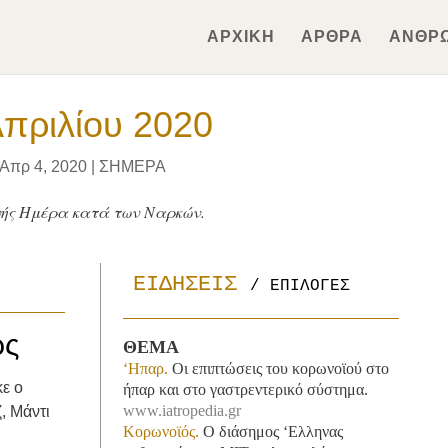
ΑΡΧΙΚΗ
ΑΡΘΡΑ
ΑΝΘΡ
Απριλίου 2020
Απρ 4, 2020
|
ΣΗΜΕΡΑ
νής Ημέρα κατά των Ναρκών.
ΕΙΔΗΣΕΙΣ 
/ ΕΠΙΛΟΓΕΣ
ρς
ΘΕΜΑ
‘Ηπαρ.
Οι επιπτώσεις του κορωνοϊού στο
κε ο
ήπαρ και στο γαστρεντερικό σύστημα.
www.iatropedia.gr
, Μάντι
Κορωνοϊός.
Ο διάσημος ‘Ελληνας