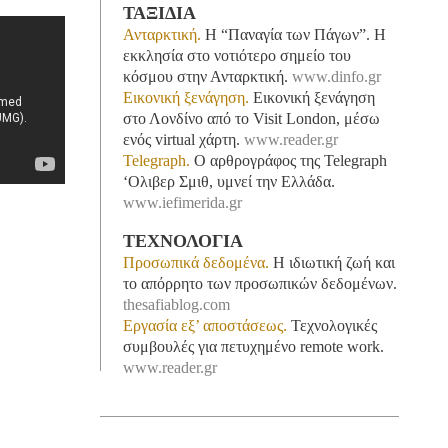
ΤΑΞΙΔΙΑ
Ανταρκτική.
Η “Παναγία των Πάγων”. Η
εκκλησία στο νοτιότερο σημείο του
κόσμου στην Ανταρκτική.
www.dinfo.gr
Εικονική ξενάγηση.
Εικονική ξενάγηση
στο Λονδίνο από το Visit London, μέσω
ενός virtual χάρτη.
www.reader.gr
Telegraph.
Ο αρθρογράφος της Telegraph
‘Ολιβερ Σμιθ, υμνεί την Ελλάδα.
www.iefimerida.gr
ΤΕΧΝΟΛΟΓΙΑ
Προσωπικά δεδομένα.
Η ιδιωτική ζωή και
το απόρρητο των προσωπικών δεδομένων.
thesafiablog.com
Εργασία εξ’ αποστάσεως.
Τεχνολογικές
συμβουλές για πετυχημένο remote work.
www.reader.gr