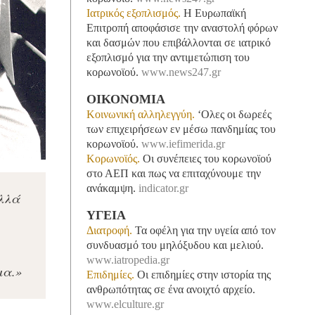
Ιατρικός εξοπλισμός.
Η Ευρωπαϊκή
Επιτροπή αποφάσισε την αναστολή φόρων
και δασμών που επιβάλλονται σε ιατρικό
εξοπλισμό για την αντιμετώπιση του
κορωνοϊού.
www.news247.gr
ΟΙΚΟΝΟΜΙΑ
Κοινωνική αλληλεγγύη.
‘Ολες οι δωρεές
των επιχειρήσεων εν μέσω πανδημίας του
κορωνοϊού.
www.iefimerida.gr
Κορωνοϊός.
Οι συνέπειες του κορωνοϊού
στο ΑΕΠ και πως να επιταχύνουμε την
ανάκαμψη.
indicator.gr
αλλά
ΥΓΕΙΑ
Διατροφή.
Τα οφέλη για την υγεία από τον
συνδυασμό του μηλόξυδου και μελιού.
www.iatropedia.gr
ια.
»
Επιδημίες.
Οι επιδημίες στην ιστορία της
ανθρωπότητας σε ένα ανοιχτό αρχείο.
www.elculture.gr