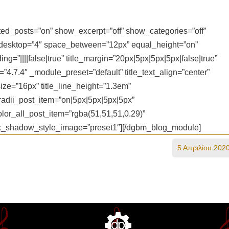
d_posts=”on” show_excerpt=”off” show_categories=”off”
_desktop=”4″ space_between=”12px” equal_height=”on”
=”||||false|true” title_margin=”20px|5px|5px|5px|false|true”
n=”4.7.4″ _module_preset=”default” title_text_align=”center”
_size=”16px” title_line_height=”1.3em”
adii_post_item=”on|5px|5px|5px|5px”
lor_all_post_item=”rgba(51,51,51,0.29)”
box_shadow_style_image=”preset1″][/dgbm_blog_module]
5 Απριλίου 202