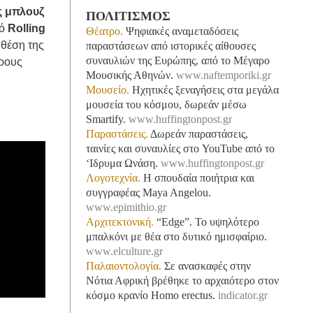
ς μπλουζ
ΠΟΛΙΤΙΣΜΟΣ
κό
Rolling
Θέατρο.
Ψηφιακές αναμεταδόσεις
 θέση της
παραστάσεων από ιστορικές αίθουσες
συναυλιών της Ευρώπης, από το Μέγαρο
ερους
Μουσικής Αθηνών.
www.naftemporiki.gr
Μουσείο.
Ηχητικές ξεναγήσεις στα μεγάλα
μουσεία του κόσμου, δωρεάν μέσω
Smartify.
www.huffingtonpost.gr
Παραστάσεις.
Δωρεάν παραστάσεις,
ταινίες και συναυλίες στο YouTube από το
‘Ιδρυμα Ωνάση.
www.huffingtonpost.gr
Λογοτεχνία.
Η σπουδαία ποιήτρια και
συγγραφέας Maya Angelou.
www.epimithio.gr
Αρχιτεκτονική.
“Edge”. Το υψηλότερο
μπαλκόνι με θέα στο δυτικό ημισφαίριο.
www.elculture.gr
Παλαιοντολογία.
Σε ανασκαφές στην
Νότια Αφρική βρέθηκε το αρχαιότερο στον
κόσμο κρανίο Homo erectus.
indicator.gr