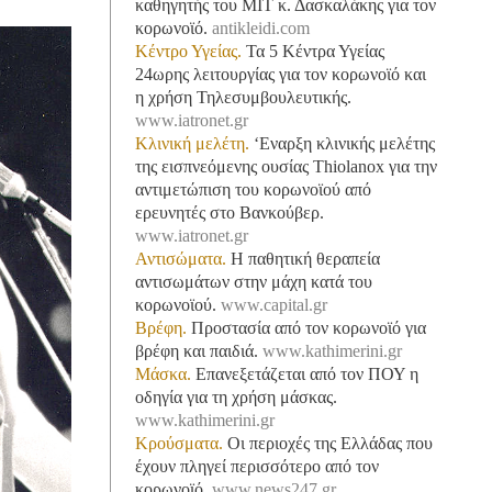
καθηγητής του ΜΙΤ κ. Δασκαλάκης για τον
κορωνοϊό.
antikleidi.com
Κέντρο Υγείας.
Τα 5 Κέντρα Υγείας
24ωρης λειτουργίας για τον κορωνοϊό και
η χρήση Τηλεσυμβουλευτικής.
www.iatronet.gr
Κλινική μελέτη.
‘Εναρξη κλινικής μελέτης
της εισπνεόμενης ουσίας Thiolanox για την
αντιμετώπιση του κορωνοϊού από
ερευνητές στο Βανκούβερ.
www.iatronet.gr
Αντισώματα.
Η παθητική θεραπεία
αντισωμάτων στην μάχη κατά του
κορωνοϊού.
www.capital.gr
Βρέφη.
Προστασία από τον κορωνοϊό για
βρέφη και παιδιά.
www.kathimerini.gr
Μάσκα.
Επανεξετάζεται από τον ΠΟΥ η
οδηγία για τη χρήση μάσκας.
www.kathimerini.gr
Κρούσματα.
Οι περιοχές της Ελλάδας που
έχουν πληγεί περισσότερο από τον
κορωνοϊό.
www.news247.gr