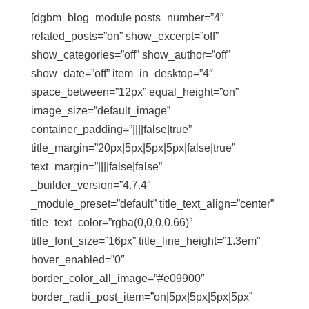
[dgbm_blog_module posts_number=”4″
related_posts=”on” show_excerpt=”off”
show_categories=”off” show_author=”off”
show_date=”off” item_in_desktop=”4″
space_between=”12px” equal_height=”on”
image_size=”default_image”
container_padding=”||||false|true”
title_margin=”20px|5px|5px|5px|false|true”
text_margin=”||||false|false”
_builder_version=”4.7.4″
_module_preset=”default” title_text_align=”center”
title_text_color=”rgba(0,0,0,0.66)”
title_font_size=”16px” title_line_height=”1.3em”
hover_enabled=”0″
border_color_all_image=”#e09900″
border_radii_post_item=”on|5px|5px|5px|5px”