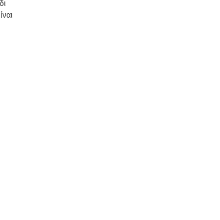
δι
ίναι