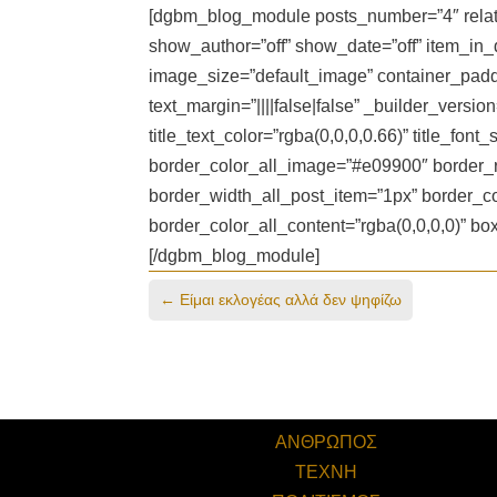
[dgbm_blog_module posts_number=”4″ relate
show_author=”off” show_date=”off” item_in
image_size=”default_image” container_padding
text_margin=”||||false|false” _builder_versio
title_text_color=”rgba(0,0,0,0.66)” title_fon
border_color_all_image=”#e09900″ border_r
border_width_all_post_item=”1px” border_co
border_color_all_content=”rgba(0,0,0,0)” b
[/dgbm_blog_module]
←
Είμαι εκλογέας αλλά δεν ψηφίζω
ΑΝΘΡΩΠΟΣ
ΤΕΧΝΗ