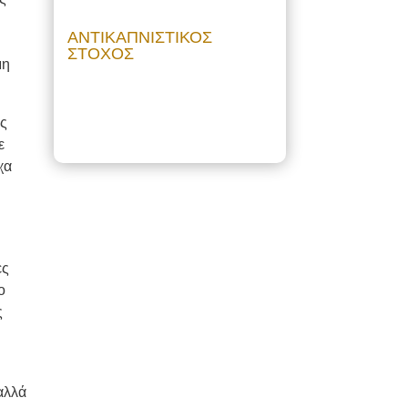
ΑΝΤΙΚΑΠΝΙΣΤΙΚΟΣ
ΣΤΟΧΟΣ
μη
ας
ε
χα
ες
ο
ς
αλλά