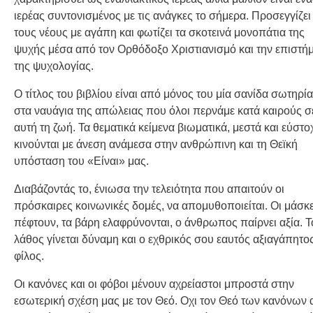
ιερέας συντονισμένος με τις ανάγκες το σήμερα. Προσεγγίζει
τους νέους με αγάπη και φωτίζει τα σκοτεινά μονοπάτια της
ψυχής μέσα από τον Ορθόδοξο Χριστιανισμό και την επιστή
της ψυχολογίας.
Ο τίτλος του βιβλίου είναι από μόνος του μία σανίδα σωτηρί
στα ναυάγια της απώλειας που όλοι περνάμε κατά καιρούς σ
αυτή τη ζωή. Τα θεματικά κείμενα βιωματικά, μεστά και εύστο
κινούνται με άνεση ανάμεσα στην ανθρώπινη και τη Θεϊκή
υπόσταση του «Είναι» μας.
Διαβάζοντάς το, ένιωσα την τελειότητα που απαιτούν οι
πρόσκαιρες κοινωνικές δομές, να απομυθοποιείται. Οι μάσκ
πέφτουν, τα βάρη ελαφρύνονται, ο άνθρωπος παίρνει αξία. Τ
λάθος γίνεται δύναμη και ο εχθρικός σου εαυτός αξιαγάπητο
φίλος.
Οι κανόνες και οι φόβοι μένουν αχρείαστοι μπροστά στην
εσωτερική σχέση μας με τον Θεό. Οχι τον Θεό των κανόνων 