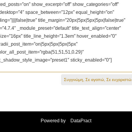
d_posts=”on” show_excerpt=”off” show_categories=”off”
_desktop=”4″ space_between=”12px” equal_height=”on”
=”||||false|true” title_margin=”20px|5px|5px|5px|false|true”
n=”4.7.4″ _module_preset=”default” title_text_align=”center”
t_size=”16px” title_line_height=”1.3em” hover_enabled=”0″
adii_post_item=”on|5px|5px|5px|5px”
lor_all_post_item=”rgba(51,51,51,0.29)”
ox_shadow_style_image=”preset1″ sticky_enabled=”0″]
Συγγνώμη, Σε αγαπώ, Σε ευχαριστώ
Powered by
DataPract