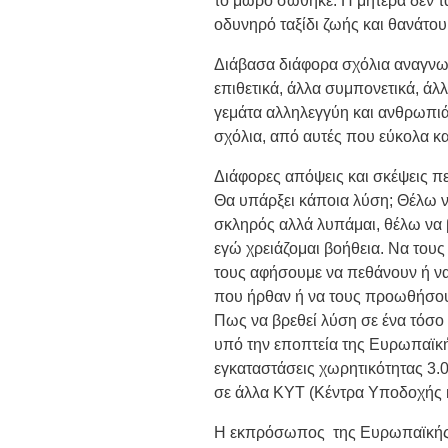
το μωρό σώθηκε. Η μητέρα δεν τα
οδυνηρό ταξίδι ζωής και θανάτου
Διάβασα διάφορα σχόλια αναγνωστ
επιθετικά, άλλα συμπονετικά, άλλ
γεμάτα αλληλεγγύη και ανθρωπιά
σχόλια, από αυτές που εύκολα κα
Διάφορες απόψεις και σκέψεις περ
Θα υπάρξει κάποια λύση; Θέλω ν
σκληρός αλλά λυπάμαι, θέλω να 
εγώ χρειάζομαι βοήθεια. Να του
τους αφήσουμε να πεθάνουν ή να
που ήρθαν ή να τους προωθήσου
Πως να βρεθεί λύση σε ένα τόσο 
υπό την εποπτεία της Ευρωπαϊ
εγκαταστάσεις χωρητικότητας 3.
σε άλλα ΚΥΤ (
Κέντρα Υποδοχής 
H εκπρόσωπος
της Ευρωπαϊκής