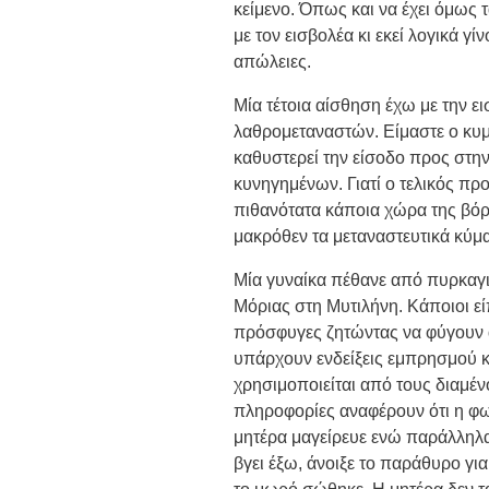
κείμενο. Όπως και να έχει όμως 
με τον εισβολέα κι εκεί λογικά γ
απώλειες.
Μία τέτοια αίσθηση έχω με την 
λαθρομεταναστών. Είμαστε ο κυ
καθυστερεί την είσοδο προς στ
κυνηγημένων. Γιατί ο τελικός πρ
πιθανότατα κάποια χώρα της βόρ
μακρόθεν τα μεταναστευτικά κύμ
Μία γυναίκα πέθανε από πυρκαγ
Μόριας στη Μυτιλήνη. Κάποιοι εί
πρόσφυγες ζητώντας να φύγουν α
υπάρχουν ενδείξεις εμπρησμού κ
χρησιμοποιείται από τους διαμέν
πληροφορίες αναφέρουν ότι η φ
μητέρα μαγείρευε ενώ παράλληλα
βγει έξω, άνοιξε το παράθυρο για