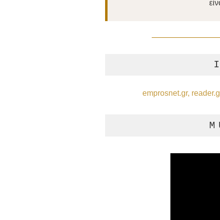
είν
emprosnet.gr,
reader.g
M