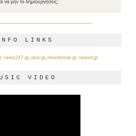
αι να μην το δημιουργήσεις;
INFO LINKS
r,
news247.gr
,
skai.gr
,
newsbreak.gr,
newsit.gr
USIC VIDEO