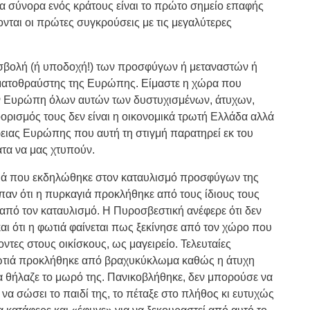
τα σύνορα ενός κράτους είναι το πρώτο σημείο επαφής
ίνονται οι πρώτες συγκρούσεις με τις μεγαλύτερες
εισβολή (ή υποδοχή!) των προσφύγων ή μεταναστών ή
ματοθραύστης της Ευρώπης. Είμαστε η χώρα που
ην Ευρώπη όλων αυτών των δυστυχισμένων, άτυχων,
οορισμός τους δεν είναι η οικονομικά τρωτή Ελλάδα αλλά
ειας Ευρώπης που αυτή τη στιγμή παρατηρεί εκ του
ατα να μας χτυπούν.
ιά που εκδηλώθηκε στον καταυλισμό προσφύγων της
παν ότι η πυρκαγιά προκλήθηκε από τους ίδιους τους
πό τον καταυλισμό. Η Πυροσβεστική ανέφερε ότι δεν
αι ότι
η φωτιά φαίνεται πως ξεκίνησε από τον χώρο που
οντες στους οικίσκους, ως μαγειρείο.
Τελευταίες
ωτιά προκλήθηκε από βραχυκύκλωμα καθώς η άτυχη
 θήλαζε το μωρό της. Πανικοβλήθηκε, δεν μπορούσε να
 να σώσει το παιδί της, το πέταξε στο πλήθος κι ευτυχώς