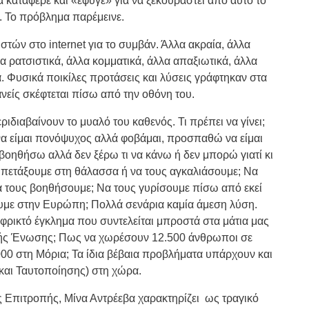
 κατάφερε και «έφυγε» για να ξεκουραστεί από αυτό το
. Το πρόβλημα παρέμεινε.
ών στο internet για το συμβάν. Άλλα ακραία, άλλα
α ρατσιστικά, άλλα κομματικά, άλλα απαξιωτικά, άλλα
. Φυσικά ποικίλες προτάσεις και λύσεις γράφτηκαν στα
νείς σκέφτεται πίσω από την οθόνη του.
ιδιαβαίνουν το μυαλό του καθενός. Τι πρέπει να γίνει;
α είμαι πονόψυχος αλλά φοβάμαι, προσπαθώ να είμαι
βοηθήσω αλλά δεν ξέρω τι να κάνω ή δεν μπορώ γιατί κι
ς πετάξουμε στη θάλασσα ή να τους αγκαλιάσουμε; Να
 τους βοηθήσουμε; Να τους γυρίσουμε πίσω από εκεί
με στην Ευρώπη; Πολλά σενάρια καμία άμεση λύση.
φρικτό έγκλημα που συντελείται μπροστά στα μάτια μας
κής Ένωσης; Πως να χωρέσουν 12.500 άνθρωποι σε
000 στη Μόρια; Τα ίδια βέβαια προβλήματα υπάρχουν και
και Ταυτοποίησης
) στη χώρα.
 Επιτροπής, Μίνα Αντρέεβα χαρακτηρίζει
ως τραγικό