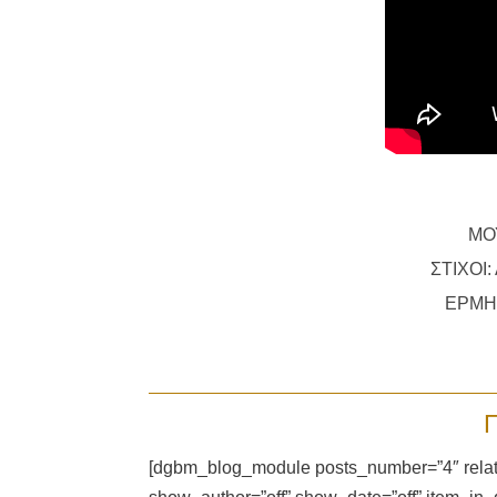
ΜΟ
ΣΤΙΧΟΙ
ΕΡΜΗ
[dgbm_blog_module posts_number=”4″ relate