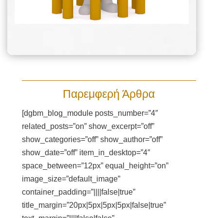
Παρεμφερή Άρθρα
[dgbm_blog_module posts_number=”4″
related_posts=”on” show_excerpt=”off”
show_categories=”off” show_author=”off”
show_date=”off” item_in_desktop=”4″
space_between=”12px” equal_height=”on”
image_size=”default_image”
container_padding=”||||false|true”
title_margin=”20px|5px|5px|5px|false|true”