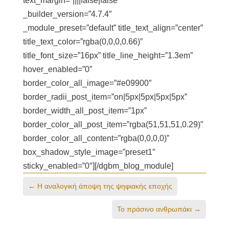
text_margin=”||||false|false”
_builder_version=”4.7.4″
_module_preset=”default” title_text_align=”center”
title_text_color=”rgba(0,0,0,0.66)”
title_font_size=”16px” title_line_height=”1.3em”
hover_enabled=”0″
border_color_all_image=”#e09900″
border_radii_post_item=”on|5px|5px|5px|5px”
border_width_all_post_item=”1px”
border_color_all_post_item=”rgba(51,51,51,0.29)”
border_color_all_content=”rgba(0,0,0,0)”
box_shadow_style_image=”preset1″
sticky_enabled=”0″][/dgbm_blog_module]
←
Η αναλογική άποψη της ψηφιακής εποχής
Το πράσινο ανθρωπάκι
→