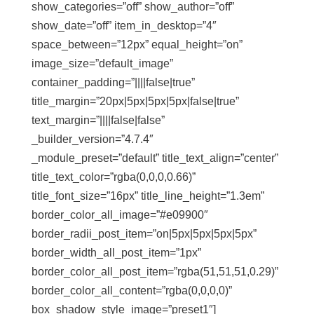
show_categories=”off” show_author=”off”
show_date=”off” item_in_desktop=”4″
space_between=”12px” equal_height=”on”
image_size=”default_image”
container_padding=”||||false|true”
title_margin=”20px|5px|5px|5px|false|true”
text_margin=”||||false|false”
_builder_version=”4.7.4″
_module_preset=”default” title_text_align=”center”
title_text_color=”rgba(0,0,0,0.66)”
title_font_size=”16px” title_line_height=”1.3em”
border_color_all_image=”#e09900″
border_radii_post_item=”on|5px|5px|5px|5px”
border_width_all_post_item=”1px”
border_color_all_post_item=”rgba(51,51,51,0.29)”
border_color_all_content=”rgba(0,0,0,0)”
box_shadow_style_image=”preset1″]