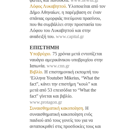
φωτιές και πανούκλα.
www.newsit.gr
Λόφος Λυκαβηττού.
Υλοποιείται από τον
Δήμο Αθηναίων, η παρέμβαση σε έναν
σπάνιας ομορφιάς πνεύμονα πρασίνου,
που θα συμβάλλει στην προστασία του
Λόφου του Λυκαβηττού και στην
αναδειξή του.
www.capital.gr
ΕΠΙΣΤΗΜΗ
Υποβρύχιο.
75 χρόνια μετά εντοπίζεται
ναυάγιο αμερικάνικου υποβρυχίου στην
Ιαπωνία.
www.cnn.gr
Βιβλίο.
Η επιστημονική εκπομπή του
‘Ελληνα Youtuber Mikeius, “What the
fact”, κάνει την επιστήμη “κουλ” και
μετά από 53 επεισόδια το “What the
fact” γίνεται και βιβλίο.
www.protagon.gr
Συναισθηματική κακοποίηση.
Η
συναισθηματική κακοποίηση ενός
παιδιού από τους γονείς του για να
ανταποκριθεί στις προσδοκίες τους και