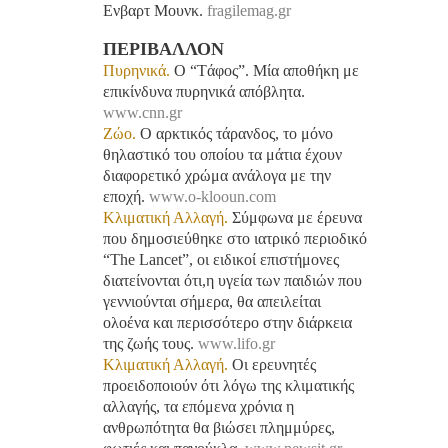
Ενβαρτ Μουνκ.
fragilemag.gr
ΠΕΡΙΒΑΛΛΟΝ
Πυρηνικά.
Ο “Tάφος”. Μία αποθήκη με
επικίνδυνα πυρηνικά απόβλητα.
www.cnn.gr
Ζώο.
Ο αρκτικός τάρανδος, το μόνο
θηλαστικό του οποίου τα μάτια έχουν
διαφορετικό χρώμα ανάλογα με την
εποχή.
www.o-klooun.com
Κλιματική Αλλαγή.
Σύμφωνα με έρευνα
που δημοσιεύθηκε στο ιατρικό περιοδικό
“Τhe Lancet”, οι ειδικοί επιστήμονες
διατείνονται ότι,η υγεία των παιδιών που
γεννιούνται σήμερα, θα απειλείται
ολοένα και περισσότερο στην διάρκεια
της ζωής τους.
www.lifo.gr
Κλιματική Αλλαγή.
Οι ερευνητές
προειδοποιούν ότι λόγω της κλιματικής
αλλαγής, τα επόμενα χρόνια η
ανθρωπότητα θα βιώσει πλημμύρες,