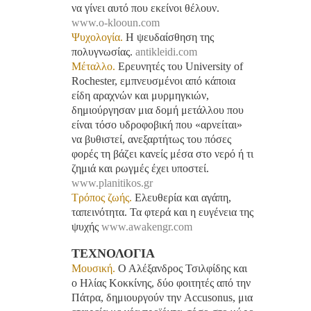
να γίνει αυτό που εκείνοι θέλουν.
www.o-klooun.com
Ψυχολογία.
Η ψευδαίσθηση της
πολυγνωσίας.
antikleidi.com
Μέταλλο.
Ερευνητές του University of
Rochester, εμπνευσμένοι από κάποια
είδη αραχνών και μυρμηγκιών,
δημιούργησαν μια δομή μετάλλου που
είναι τόσο υδροφοβική που «αρνείται»
να βυθιστεί, ανεξαρτήτως του πόσες
φορές τη βάζει κανείς μέσα στο νερό ή τι
ζημιά και ρωγμές έχει υποστεί.
www.planitikos.gr
Τρόπος ζωής.
Ελευθερία και αγάπη,
ταπεινότητα. Τα φτερά και η ευγένεια της
ψυχής
www.awakengr.com
ΤΕΧΝΟΛΟΓΙΑ
Mουσική.
Ο Αλέξανδρος Τσιλφίδης και
ο Ηλίας Κοκκίνης, δύο φοιτητές από την
Πάτρα, δημιουργούν την Accusonus, μια