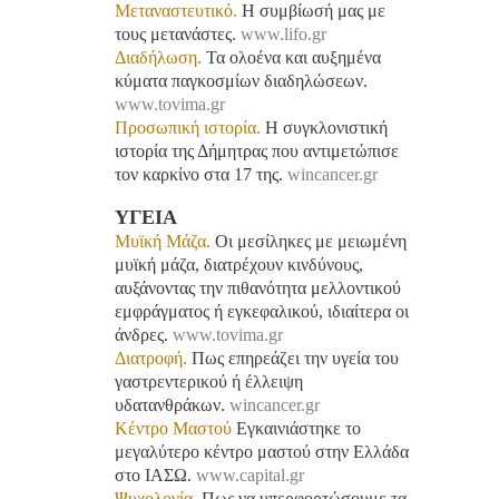
Μεταναστευτικό.
Η συμβίωσή μας με
τους μετανάστες.
www.lifo.gr
Διαδήλωση.
Τα ολοένα και αυξημένα
κύματα παγκοσμίων διαδηλώσεων.
www.tovima.gr
Προσωπική ιστορία.
H συγκλονιστική
ιστορία της Δήμητρας που αντιμετώπισε
τον καρκίνο στα 17 της.
wincancer.gr
ΥΓΕΙΑ
Μυϊκή Μάζα.
Οι μεσίληκες με μειωμένη
μυϊκή μάζα, διατρέχουν κινδύνους,
αυξάνοντας την πιθανότητα μελλοντικού
εμφράγματος ή εγκεφαλικού, ιδιαίτερα οι
άνδρες.
www.tovima.gr
Διατροφή.
Πως επηρεάζει την υγεία του
γαστρεντερικού ή έλλειψη
υδατανθράκων.
wincancer.gr
Κέντρο Μαστού
Εγκαινιάστηκε το
μεγαλύτερο κέντρο μαστού στην Ελλάδα
στο ΙΑΣΩ.
www.capital.gr
Ψυχολογία.
Πως να υπερφορτώσουμε τα