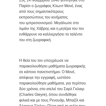
Στις
14 Νοεμβρίου 1840
γεννήθηκε στο
Παρίσι ο ζωγράφος Κλωντ Μονέ, ένας
από τους σημαντικότερους
εκπροσώπους του κινήματος
του ιμπρεσιονισμού. Μ
εγάλωσε στο
λιμάνι της Χάβρης και η μητέρα του τον
ενθάρρυνε να καλλιεργήσει το ταλέντο
του στη ζωγραφική.
Η θεία του
τον
υποχρέωσε να
παρακολουθήσει μαθήματα ζωγραφικής
σε κάποιο πανεπιστήμιο. Ο Μονέ,
απέφυγε την εγγραφή, ωστόσο
παρακολούθησε μαθήματα, για περίπου
δύο χρόνια, στο ατελιέ του Σαρλ Γκλαιρ
(Charles Gleyre), όπου συνδέθηκε
φιλικά και με τους Ρενουάρ, Μπαζίλ και
Άλφρεντ Σίσλευ. Πέρα από τη φιλία που