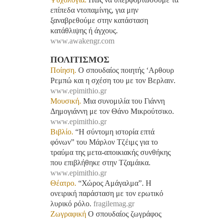
επίπεδα ντοπαμίνης, για μην
ξαναβρεθούμε στην κατάσταση
κατάθλιψης ή άγχους.
www.awakengr.com
ΠΟΛΙΤΙΣΜΟΣ
Ποίηση.
O σπουδαίος ποιητής ‘Αρθουρ
Ρεμπώ και η σχέση του με τον Βερλαιν.
www.epimithio.gr
Μουσική.
Μια συνομιλία του Γιάννη
Δημογιάννη με τον Θάνο Μικρούτσικο.
www.epimithio.gr
Βιβλίο.
“Η σύντομη ιστορία επτά
φόνων” του Μάρλον Τζέιμς για το
τραύμα της μετα-αποικιακής συνθήκης
που επιβλήθηκε στην Τζαμάικα.
www.epimithio.gr
Θέατρο.
“Χώρος Αμάγαλμα”. Η
ονειρική παράσταση με τον ερωτικό
λυρικό ρόλο.
fragilemag.gr
Ζωγραφική
Ο σπουδαίος ζωγράφος