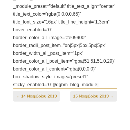
_module_preset=”default” title_text_align=”center”
title_text_color=”rgba(0,0,0,0.66)”
title_font_size=”16px” title_line_height=”1.3em”
hover_enabled=”0″
border_color_all_image=”#e09900″
border_radii_post_item=”on|5px|5px|5px|5px”
border_width_all_post_item=”1px”
border_color_all_post_item=”rgba(51,51,51,0.29)”
border_color_all_content=”rgba(0,0,0,0)”
box_shadow_style_image=”preset1″
sticky_enabled=”0″][/dgbm_blog_module]
←
14 Νοεμβρίου 2019
15 Νοεμβρίου 2019
→