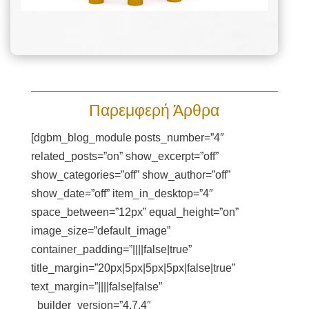
Παρεμφερή Άρθρα
[dgbm_blog_module posts_number=”4″
related_posts=”on” show_excerpt=”off”
show_categories=”off” show_author=”off”
show_date=”off” item_in_desktop=”4″
space_between=”12px” equal_height=”on”
image_size=”default_image”
container_padding=”||||false|true”
title_margin=”20px|5px|5px|5px|false|true”
text_margin=”||||false|false”
_builder_version=”4.7.4″