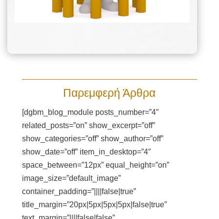
Παρεμφερή Άρθρα
[dgbm_blog_module posts_number=”4″
related_posts=”on” show_excerpt=”off”
show_categories=”off” show_author=”off”
show_date=”off” item_in_desktop=”4″
space_between=”12px” equal_height=”on”
image_size=”default_image”
container_padding=”||||false|true”
title_margin=”20px|5px|5px|5px|false|true”
text_margin=”||||false|false”