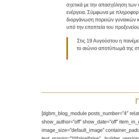
σχετικά με την απασχόληση των 
ενέργεια. Σύμφωνα με πληροφορίε
διοργάνωση πορειών γυναικών κα
υπό την εποπτεία του προξενεί
Στις 19 Αυγούστου η πανέμ
το αιώνιο αποτύπωμά της σ
[dgbm_blog_module posts_number=”4″ relate
show_author=”off” show_date=”off” item_in
image_size=”default_image” container_padding
text_margin=”||||false|false” _builder_versio