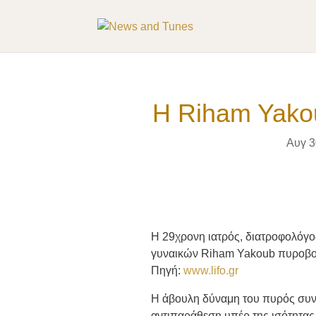
Η Riham Yako
Αυγ 3
Η 29χρονη ιατρός, διατροφολόγο
γυναικών Riham Yakoub πυροβολ
Πηγή:
www.lifo.gr
Η άβουλη δύναμη του πυρός συνεχ
αντιπαράθεση υπέρ της ισότητας