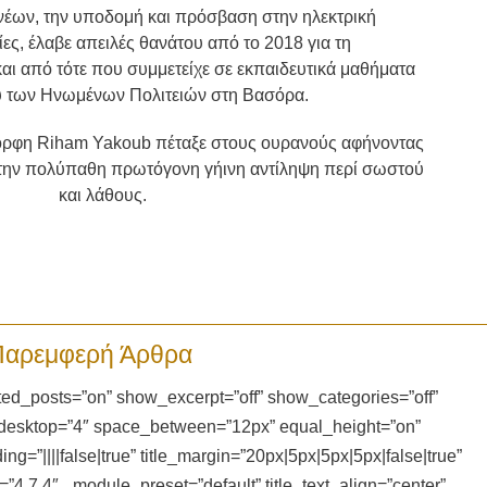
νέων, την υποδομή και πρόσβαση στην ηλεκτρική
ς, έλαβε απειλές θανάτου από το 2018 για τη
ι από τότε που συμμετείχε σε εκπαιδευτικά μαθήματα
ου των Ηνωμένων Πολιτειών στη Βασόρα.
ορφη Riham Yakoub πέταξε στους ουρανούς αφήνοντας
την πολύπαθη πρωτόγονη γήινη αντίληψη περί σωστού
και λάθους.
Παρεμφερή Άρθρα
d_posts=”on” show_excerpt=”off” show_categories=”off”
_desktop=”4″ space_between=”12px” equal_height=”on”
=”||||false|true” title_margin=”20px|5px|5px|5px|false|true”
n=”4.7.4″ _module_preset=”default” title_text_align=”center”