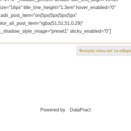
t_size=”16px” title_line_height=”1.3em” hover_enabled=”0″
adii_post_item=”on|5px|5px|5px|5px”
lor_all_post_item=”rgba(51,51,51,0.29)”
ox_shadow_style_image=”preset1″ sticky_enabled=”0″]
Φοιτητές πίσω απ’ τα σίδερ
Powered by
DataPract