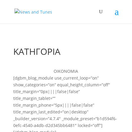
ΚΑΤΗΓΟΡΙΑ
ΟΙΚΟΝΟΜΙΑ
[dgbm_blog_module use_current_loop=”on”
show_categories=”on” equal_height_column=”off”
title_margin=”0px||||false|false”
title_margin_tablet=””
title_margin_phone=”5px||||false|false”
title_margin_last_edited=”on|desktop”
_builder_version=”4.7.4″ _module_preset=”b1d594f6-
0efc-4540-a4db-d2d345bb6481″ locked=”off”]