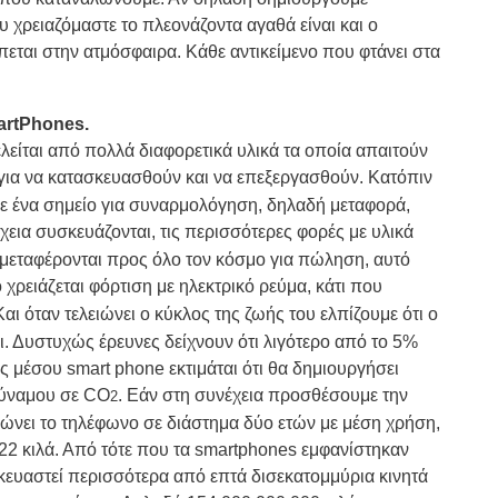
χρειαζόμαστε το πλεονάζοντα αγαθά είναι και ο
ται στην ατμόσφαιρα. Κάθε αντικείμενο που φτάνει στα
artPhones.
λείται από πολλά διαφορετικά υλικά τα οποία απαιτούν
 για να κατασκευασθούν και να επεξεργασθούν. Κατόπιν
σε ένα σημείο για συναρμολόγηση, δηλαδή μεταφορά,
έχεια συσκευάζονται, τις περισσότερες φορές με υλικά
 μεταφέρονται προς όλο τον κόσμο για πώληση, αυτό
ό χρειάζεται φόρτιση με ηλεκτρικό ρεύμα, κάτι που
Και όταν τελειώνει ο κύκλος της ζωής του ελπίζουμε ότι ο
ι. Δυστυχώς έρευνες δείχνουν ότι λιγότερο από το 5%
 μέσου smart phone εκτιμάται ότι θα δημιουργήσει
δύναμου σε CO
. Εάν στη συνέχεια προσθέσουμε την
2
ώνει το τηλέφωνο σε διάστημα δύο ετών με μέση χρήση,
 22 κιλά. Από τότε που τα smartphones εμφανίστηκαν
κευαστεί περισσότερα από επτά δισεκατομμύρια κινητά