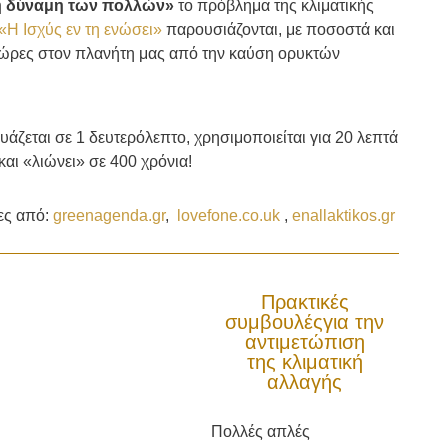
η δύναμη των πολλών»
το πρόβλημα της κλιματικής
«Η Ισχύς εν τη ενώσει»
παρουσιάζονται, με ποσοστά και
χώρες στον πλανήτη μας
από την καύση ορυκτών
άζεται σε 1 δευτερόλεπτο, χρησιμοποιείται για 20 λεπτά
και «λιώνει» σε 400 χρόνια!
ες από:
greenagenda.gr
,
lovefone.co.uk
,
enallaktikos.gr
Πρακτικές
συμβουλέςγια την
αντιμετώπιση
της κλιματική
αλλαγής
Πολλές απλές