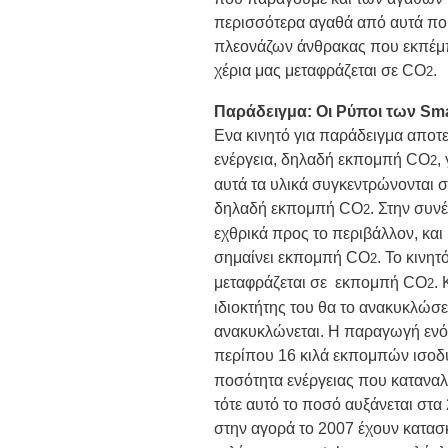
περισσότερα αγαθά από αυτά που 
πλεονάζων άνθρακας που εκπέμπε
χέρια μας μεταφράζεται σε CO
.
2
Παράδειγμα: Οι Ρύποι των Sm
Ενα κινητό για παράδειγμα αποτε
ενέργεια, δηλαδή εκπομπή CO
,
2
αυτά τα υλικά συγκεντρώνονται 
δηλαδή εκπομπή CO
. Στην συν
2
εχθρικά προς το περιβάλλον, και
σημαίνει εκπομπή CO
. Το κινητ
2
μεταφράζεται σε εκπομπή CO
. 
2
ιδιοκτήτης του θα το ανακυκλώσε
ανακυκλώνεται. Η παραγωγή ενός
περίπου 16 κιλά εκπομπών ισο
ποσότητα ενέργειας που καταναλ
τότε αυτό το ποσό αυξάνεται στα
στην αγορά το 2007 έχουν κατασ