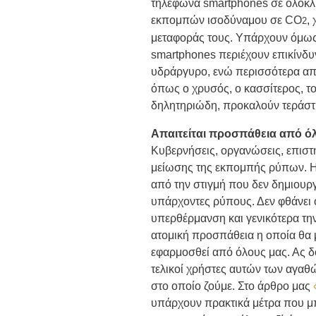
τηλέφωνα smartphones σε ολόκλ
εκπομπών ισοδύναμου σε CO
,
2
μεταφοράς τους. Υπάρχουν όμως
smartphones περιέχουν επικίνδυ
υδράργυρο, ενώ περισσότερα από
όπως ο χρυσός, ο κασσίτερος, το λ
δηλητηριώδη, προκαλούν τεράστιες
Απαιτείται προσπάθεια από ό
Κυβερνήσεις, οργανώσεις, επιστή
μείωσης της εκπομπής ρύπων. Η 
από την στιγμή που δεν δημιουργ
υπάρχοντες ρύπους. Δεν φθάνει 
υπερθέρμανση και γενικότερα την
ατομική προσπάθεια η οποία θα 
εφαρμοσθεί από όλους μας. Ας δ
τελικοί χρήστες αυτών των αγαθ
στο οποίο ζούμε. Στο άρθρο μας
υπάρχουν πρακτικά μέτρα που μπ