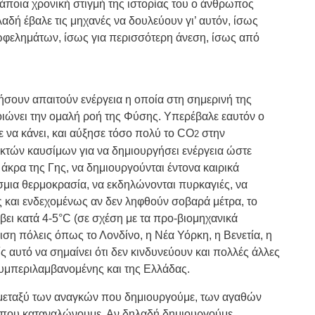
 Κάποια χρονική στιγμή της ιστορίας του ο άνθρωπος
αδή έβαλε τις μηχανές να δουλεύουν γι’ αυτόν, ίσως
φελημάτων, ίσως για περισσότερη άνεση, ίσως από
ήσουν απαιτούν ενέργεια η οποία στη σημερινή της
οιώνει την ομαλή ροή της Φύσης. Υπερέβαλε εαυτόν ο
να κάνει, και αύξησε τόσο πολύ το CO
στην
2
κτών καυσίμων για να δημιουργήσει ενέργεια ώστε
 άκρα της Γης, να δημιουργούνται έντονα καιρικά
σμια θερμοκρασία, να εκδηλώνονται πυρκαγιές, να
ς και ενδεχομένως αν δεν ληφθούν σοβαρά μέτρα, το
ει κατά 4-5
°C
(σε σχέση με τα προ-βιομηχανικά
ιση πόλεις όπως το Λονδίνο, η Νέα Υόρκη, η Βενετία, η
 αυτό να σημαίνει ότι δεν κινδυνεύουν και πολλές άλλες
υμπεριλαμβανομένης και της Ελλάδας.
 μεταξύ των αναγκών που δημιουργούμε, των αγαθών
που καταναλώνουμε. Αν δηλαδή δημιουργούμε