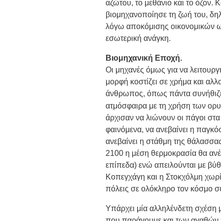
αζώτου, το μεθάνιο και το όζον.
βιομηχανοποίησε τη ζωή του, δηλ
λόγω αποκόμισης οικονομικών ω
εσωτερική ανάγκη.
Βιομηχανική Εποχή.
Οι μηχανές όμως για να λειτουργ
μορφή κοστίζει σε χρήμα και αλλ
άνθρωπος, όπως πάντα συνήθιζε 
ατμόσφαιρα με τη χρήση των ορυ
άρχισαν να λιώνουν οι πάγοι στα
φαινόμενα, να ανεβαίνει η παγκό
ανεβαίνει η στάθμη της θάλασσα
2100 η μέση θερμοκρασία θα ανέβ
επίπεδα) ενώ απειλούνται με βύθ
Κοπεγχάγη και η Στοκχόλμη χωρίς
πόλεις σε ολόκληρο τον κόσμο σ
Υπάρχει μία αλληλένδετη σχέση
που παράγουμε και των αγαθών 