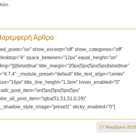
κτών.
Παρεμφερή Άρθρα
d_posts=”on” show_excerpt=”off” show_categories=”off”
_desktop=”4″ space_between=”12px” equal_height=”on”
=”||||false|true” title_margin=”20px|5px|5px|5px|false|true”
n=”4.7.4″ _module_preset=”default” title_text_align=”center”
t_size=”16px” title_line_height=”1.3em” hover_enabled=”0″
adii_post_item=”on|5px|5px|5px|5px”
lor_all_post_item=”rgba(51,51,51,0.29)”
ox_shadow_style_image=”preset1″ sticky_enabled=”0″]
17 Νοεμβρίου 201