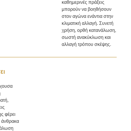
καθημερινές πράξεις
μπορούν να βοηθήσουν
στον αγώνα ενάντια στην
κλιματική αλλαγή. Συνετή
χρήση, ορθή κατανάλωση,
σωστή ανακύκλωση και
αλλαγή τρόπου σκέψης.
ει
έχουσα
η
ατή,
εις
ς φέρει
υ άνθρακα
νάλωση