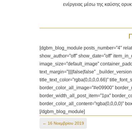
ενέργειας μέσω της καύσης ορυ
[dgbm_blog_module posts_number=”4″ relate
show_author=”off” show_date=”off” item_in
image_size=”default_image” container_padding
text_margin=”||||false|false” _builder_versio
title_text_color=”rgba(0,0,0,0.66)” title_fon
border_color_all_image=”#e09900″ border_r
border_width_all_post_item=”1px” border_co
border_color_all_content=”rgba(0,0,0,0)” b
[/dgbm_blog_module]
←
16 Νοεμβρίου 2019