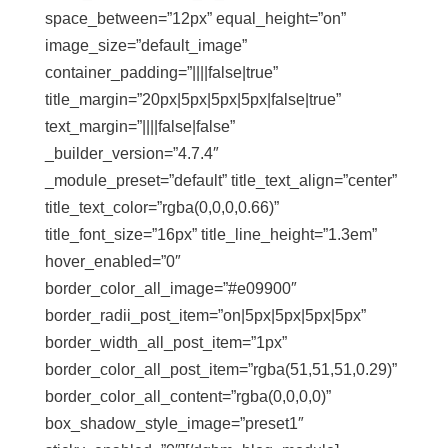
space_between=”12px” equal_height=”on”
image_size=”default_image”
container_padding=”||||false|true”
title_margin=”20px|5px|5px|5px|false|true”
text_margin=”||||false|false”
_builder_version=”4.7.4″
_module_preset=”default” title_text_align=”center”
title_text_color=”rgba(0,0,0,0.66)”
title_font_size=”16px” title_line_height=”1.3em”
hover_enabled=”0″
border_color_all_image=”#e09900″
border_radii_post_item=”on|5px|5px|5px|5px”
border_width_all_post_item=”1px”
border_color_all_post_item=”rgba(51,51,51,0.29)”
border_color_all_content=”rgba(0,0,0,0)”
box_shadow_style_image=”preset1″