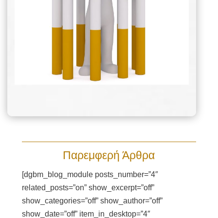
Παρεμφερή Άρθρα
[dgbm_blog_module posts_number=”4″
related_posts=”on” show_excerpt=”off”
show_categories=”off” show_author=”off”
show_date=”off” item_in_desktop=”4″