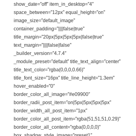
show_date=”off” item_in_desktop=”4″
space_between=”12px” equal_height=”on”
image_size=”default_image”
container_padding=”||||false|true”
title_margin=”20px|5px|5px|5px|false|true”
text_margin=”||||false|false”
_builder_version=”4.7.4″
_module_preset=”default” title_text_align=”center”
title_text_color=”rgba(0,0,0,0.66)”
title_font_size=”16px” title_line_height=”1.3em”
hover_enabled=”0″
border_color_all_image=”#e09900″
border_radii_post_item=”on|5px|5px|5px|5px”
border_width_all_post_item=”1px”
border_color_all_post_item=”rgba(51,51,51,0.29)”
border_color_all_content=”rgba(0,0,0,0)”
box_shadow_style_image=”preset1″